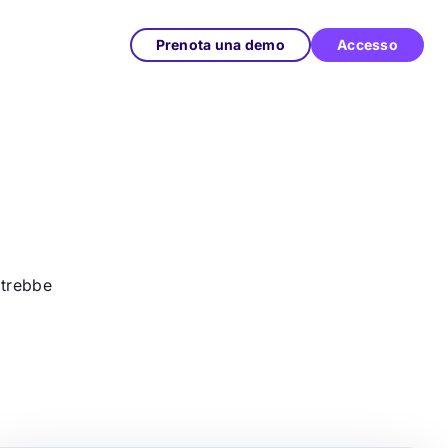
Prenota una demo
Accesso
otrebbe