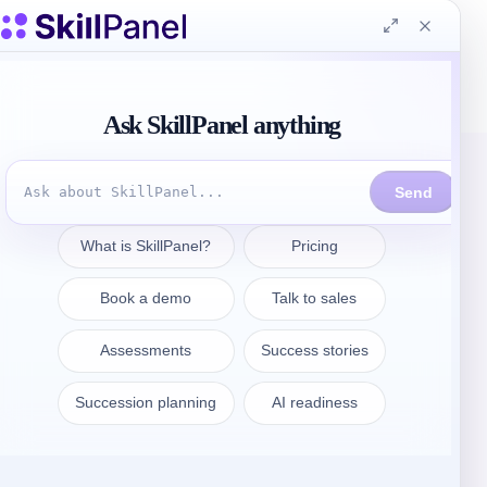
Contattate
sales@skillpanel.com
Parlate con le vendite:
+1 (201) 778-6409