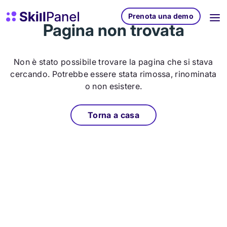
Vai al contenuto
SkillPanel homepage
Prenota una demo
Pagina non trovata
Non è stato possibile trovare la pagina che si stava
cercando. Potrebbe essere stata rimossa, rinominata
o non esistere.
Torna a casa