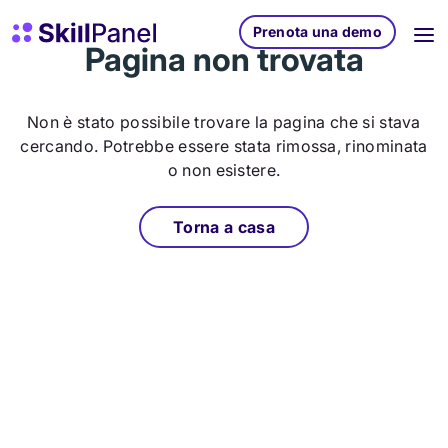
Vai al contenuto
SkillPanel homepage
Prenota una demo
Pagina non trovata
Non è stato possibile trovare la pagina che si stava
cercando. Potrebbe essere stata rimossa, rinominata
o non esistere.
Torna a casa