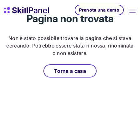
Vai al contenuto
SkillPanel homepage
Prenota una demo
Pagina non trovata
Non è stato possibile trovare la pagina che si stava
cercando. Potrebbe essere stata rimossa, rinominata
o non esistere.
Torna a casa