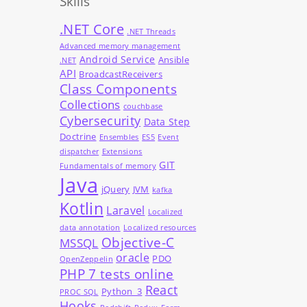
Skills
.NET Core
.NET Threads
Advanced memory management
Android Service
Ansible
.NET
API
BroadcastReceivers
Class Components
Collections
couchbase
Cybersecurity
Data Step
Doctrine
Ensembles
ES5
Event
dispatcher
Extensions
GIT
Fundamentals of memory
Java
jQuery
JVM
kafka
Kotlin
Laravel
Localized
data annotation
Localized resources
Objective-C
MSSQL
oracle
PDO
OpenZeppelin
PHP 7 tests online
React
Python_3
PROC SQL
Hooks