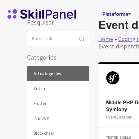
Saltar para o conteúdo
Página inicial do SkillPanel
Plataforma
Event d
Pesquisar
Home
»
Coding t
Event dispatch
Categories
All categories
Kotlin
Middle PHP De
Flutter
Symfony
EventListener
.NET/C#
Blockchain
TESTED SKILLS