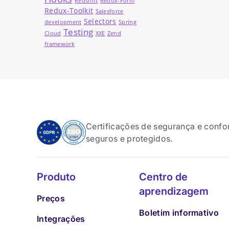
Redshift
Redux-Form
Redux-Toolkit
Salesforce
Selectors
development
Spring
Testing
Cloud
XXE
Zend
framework
Certificações de segurança e conf
seguros e protegidos.
Produto
Centro de
aprendizagem
Preços
Boletim informativo
Integrações