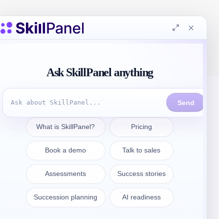
Entrar em contacto
sales@skillpanel.com
Falar com as vendas: