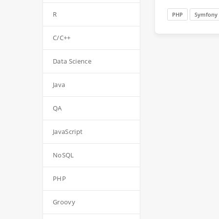
R
PHP
Symfony
C/C++
Data Science
Java
QA
JavaScript
NoSQL
PHP
Groovy