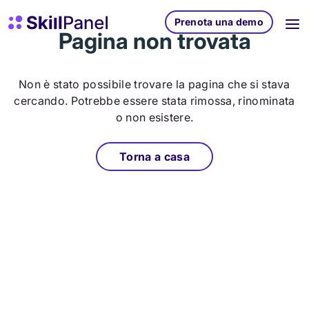
Vai al contenuto
SkillPanel homepage
Prenota una demo
Pagina non trovata
Non è stato possibile trovare la pagina che si stava
cercando. Potrebbe essere stata rimossa, rinominata
o non esistere.
Torna a casa