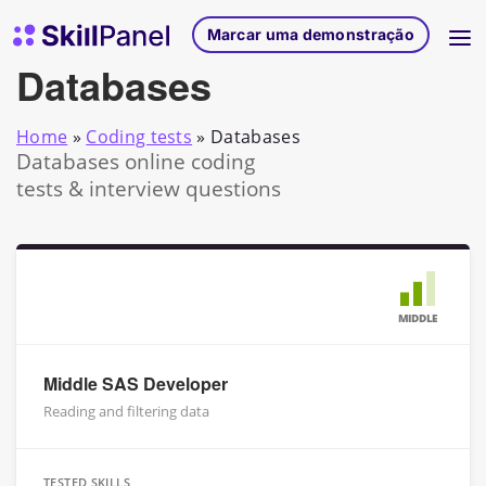
Saltar para o conteúdo
Página inicial do SkillPanel
Marcar uma demonstração
Databases
Home
»
Coding tests
»
Databases
Databases online coding
tests & interview questions
MIDDLE
Middle SAS Developer
Reading and filtering data
TESTED SKILLS