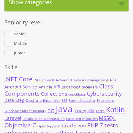
Show categories
Seniority level
Senior
Middle
Junior
Skills
.NET Core
.NET Threads
Advanced memory management .NET
Class
API
Android Service
Ansible
BroadcastReceivers
Components
Cybersecurity
Collections
couchbase
Data Step
Doctrine
Ensembles
ES5
Event dispatcher
Extensions
Java
Kotlin
GIT
jQuery
JVM
Fundamentals of memory
kafka
MSSQL
Laravel
Localized data annotation
Localized resources
Objective-C
PHP 7 tests
oracle
PDO
OpenZeppelin
online
React Hooks