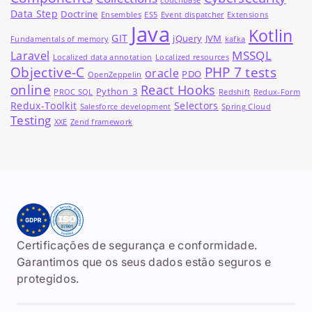
couchbase
Data Step
Doctrine
Ensembles
ES5
Event dispatcher
Extensions
Java
Kotlin
GIT
jQuery
JVM
Fundamentals of memory
kafka
MSSQL
Laravel
Localized data annotation
Localized resources
Objective-C
PHP 7 tests
oracle
PDO
OpenZeppelin
online
React Hooks
Python_3
PROC SQL
Redshift
Redux-Form
Redux-Toolkit
Selectors
Salesforce development
Spring Cloud
Testing
XXE
Zend framework
Certificações de segurança e conformidade.
Garantimos que os seus dados estão seguros e
protegidos.