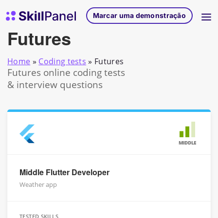
Saltar para o conteúdo
Página inicial do SkillPanel
Marcar uma demonstração
Futures
Home
»
Coding tests
»
Futures
Futures online coding tests
& interview questions
MIDDLE
Middle Flutter Developer
Weather app
TESTED SKILLS