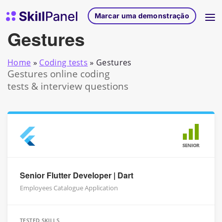
Saltar para o conteúdo
Página inicial do SkillPanel
Marcar uma demonstração
Gestures
Home
»
Coding tests
»
Gestures
Gestures online coding
tests & interview questions
SENIOR
Senior Flutter Developer | Dart
Employees Catalogue Application
TESTED SKILLS