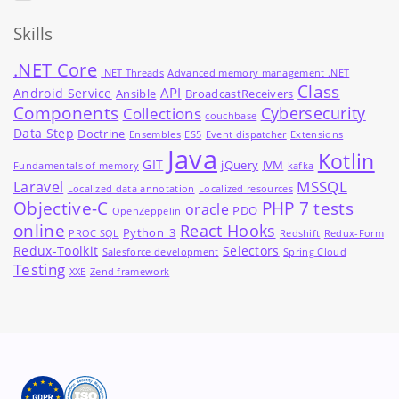
Skills
.NET Core
.NET Threads
Advanced memory management .NET
Class
API
Android Service
Ansible
BroadcastReceivers
Components
Cybersecurity
Collections
couchbase
Data Step
Doctrine
Ensembles
ES5
Event dispatcher
Extensions
Java
Kotlin
GIT
jQuery
JVM
Fundamentals of memory
kafka
MSSQL
Laravel
Localized data annotation
Localized resources
Objective-C
PHP 7 tests
oracle
PDO
OpenZeppelin
online
React Hooks
Python_3
PROC SQL
Redshift
Redux-Form
Redux-Toolkit
Selectors
Salesforce development
Spring Cloud
Testing
XXE
Zend framework