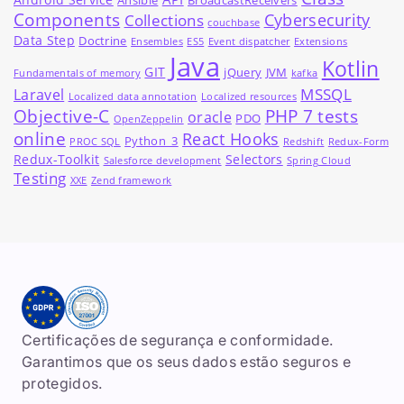
Ansible
BroadcastReceivers
Components
Cybersecurity
Collections
couchbase
Data Step
Doctrine
Ensembles
ES5
Event dispatcher
Extensions
Java
Kotlin
GIT
jQuery
JVM
Fundamentals of memory
kafka
MSSQL
Laravel
Localized data annotation
Localized resources
Objective-C
PHP 7 tests
oracle
PDO
OpenZeppelin
online
React Hooks
Python_3
PROC SQL
Redshift
Redux-Form
Redux-Toolkit
Selectors
Salesforce development
Spring Cloud
Testing
XXE
Zend framework
Certificações de segurança e conformidade.
Garantimos que os seus dados estão seguros e
protegidos.