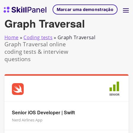
Saltar para o conteúdo
Página inicial do SkillPanel
Marcar uma demonstração
Graph Traversal
Home
»
Coding tests
»
Graph Traversal
Graph Traversal online
coding tests & interview
questions
SENIOR
Senior iOS Developer | Swift
Nerd Airlines App