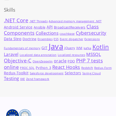
Skills
.NET Core
.NET Threads
Advanced memory management .NET
Class
API
Android Service
Ansible
BroadcastReceivers
Components
Cybersecurity
Collections
couchbase
Data Step
Doctrine
Ensembles
ES5
Event dispatcher
Extensions
Java
Kotlin
GIT
jQuery
JVM
Fundamentals of memory
kafka
MSSQL
Laravel
Localized data annotation
Localized resources
Objective-C
PHP 7 tests
oracle
PDO
OpenZeppelin
online
React Hooks
Python_3
PROC SQL
Redshift
Redux-Form
Redux-Toolkit
Selectors
Salesforce development
Spring Cloud
Testing
XXE
Zend framework