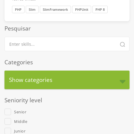
PHP
Slim
SlimFramework
PHPUnit
PHP 8
Pesquisar
Categories
Show categories
Seniority level
Senior
Middle
Junior