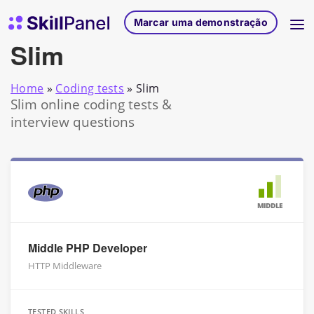
Saltar para o conteúdo
Página inicial do SkillPanel
Marcar uma demonstração
Slim
Home
»
Coding tests
»
Slim
Slim online coding tests &
interview questions
MIDDLE
Middle PHP Developer
HTTP Middleware
TESTED SKILLS