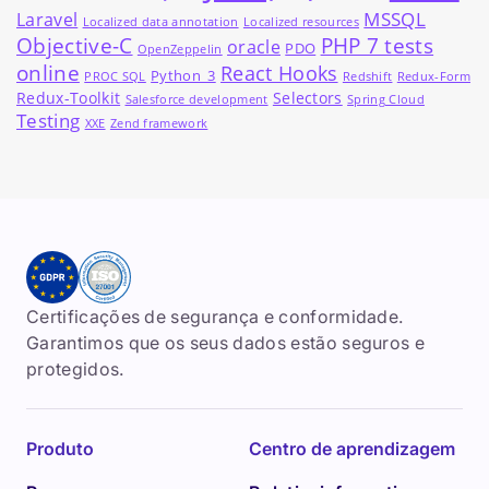
MSSQL
Laravel
Localized data annotation
Localized resources
Objective-C
PHP 7 tests
oracle
PDO
OpenZeppelin
online
React Hooks
Python_3
PROC SQL
Redshift
Redux-Form
Redux-Toolkit
Selectors
Salesforce development
Spring Cloud
Testing
XXE
Zend framework
Certificações de segurança e conformidade.
Garantimos que os seus dados estão seguros e
protegidos.
Produto
Centro de aprendizagem