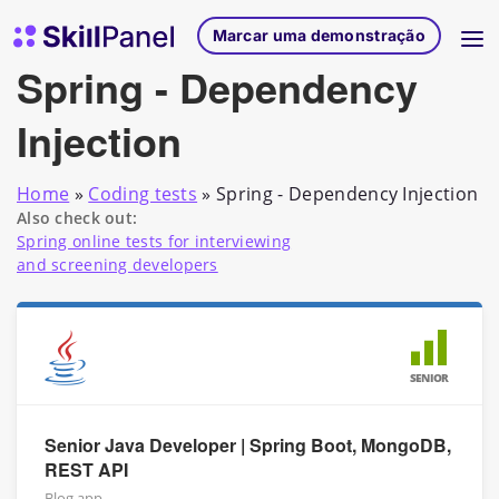
Saltar para o conteúdo
Página inicial do SkillPanel
Marcar uma demonstração
Spring - Dependency
Injection
Home
»
Coding tests
»
Spring - Dependency Injection
Also check out:
Spring online tests for interviewing
and screening developers
SENIOR
Senior Java Developer | Spring Boot, MongoDB,
REST API
Blog app