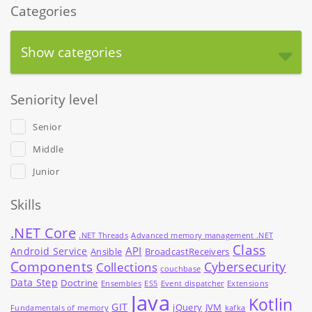
Categories
Show categories
Seniority level
Senior
Middle
Junior
Skills
.NET Core
.NET Threads
Advanced memory management .NET
Class
API
Android Service
Ansible
BroadcastReceivers
Components
Cybersecurity
Collections
couchbase
Data Step
Doctrine
Ensembles
ES5
Event dispatcher
Extensions
Java
Kotlin
GIT
jQuery
JVM
Fundamentals of memory
kafka