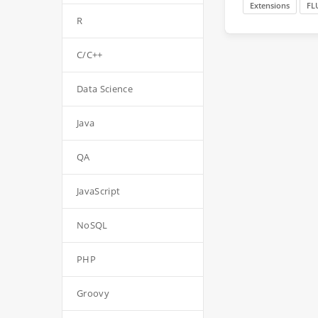
Extensions
FL
R
C/C++
Data Science
Java
QA
JavaScript
NoSQL
PHP
Groovy