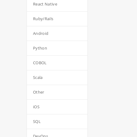
React Native
Ruby/Rails
Android
Python
COBOL
Scala
Other
iOS
SQL
DevOps