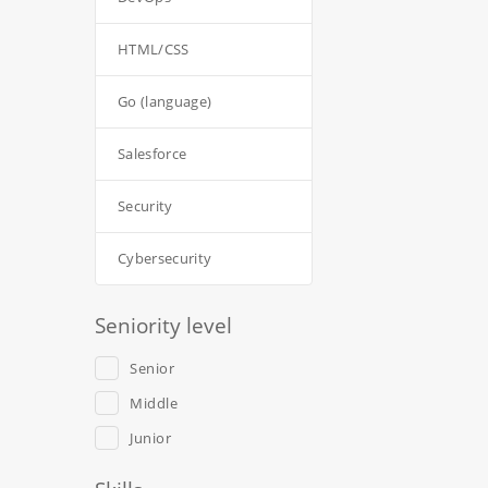
HTML/CSS
Go (language)
Salesforce
Security
Cybersecurity
Seniority level
Senior
Middle
Junior