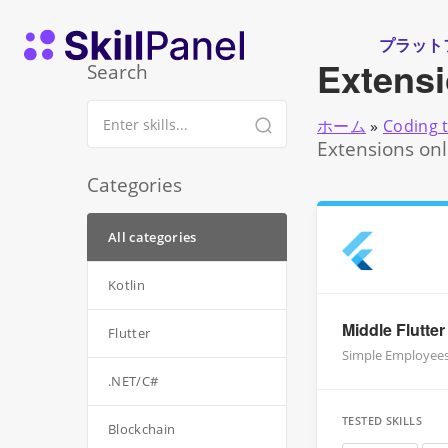
コンテンツへスキップ
スキルパネル ホームページ
プラット
Extens
Search
ホーム
»
Coding 
Extensions onl
Categories
All categories
Kotlin
Middle Flutter
Flutter
Simple Employees
.NET/C#
TESTED SKILLS
Blockchain