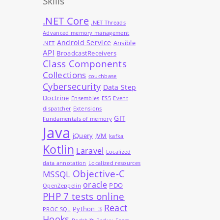
Skills
.NET Core
.NET Threads
Advanced memory management
Android Service
Ansible
.NET
API
BroadcastReceivers
Class Components
Collections
couchbase
Cybersecurity
Data Step
Doctrine
Ensembles
ES5
Event
dispatcher
Extensions
GIT
Fundamentals of memory
Java
jQuery
JVM
kafka
Kotlin
Laravel
Localized
data annotation
Localized resources
Objective-C
MSSQL
oracle
PDO
OpenZeppelin
PHP 7 tests online
React
Python_3
PROC SQL
Hooks