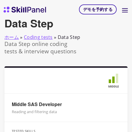
コンテンツへスキップ
スキルパネル ホームページ
デモを予約する
Data Step
ホーム
»
Coding tests
»
Data Step
Data Step online coding
tests & interview questions
MIDDLE
Middle SAS Developer
Reading and filtering data
TESTED SKILLS