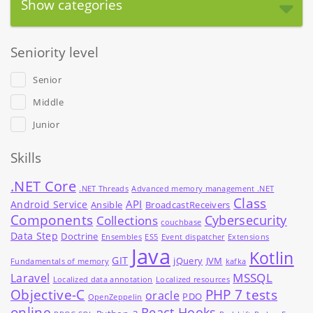
Show categories
Seniority level
Senior
Middle
Junior
Skills
.NET Core
.NET Threads
Advanced memory management .NET
Class
API
Android Service
Ansible
BroadcastReceivers
Components
Cybersecurity
Collections
couchbase
Data Step
Doctrine
Ensembles
ES5
Event dispatcher
Extensions
Java
Kotlin
GIT
jQuery
JVM
Fundamentals of memory
kafka
MSSQL
Laravel
Localized data annotation
Localized resources
Objective-C
PHP 7 tests
oracle
PDO
OpenZeppelin
online
React Hooks