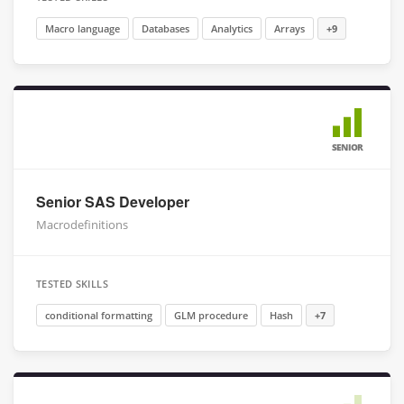
Macro language
Databases
Analytics
Arrays
+9
SENIOR
Senior SAS Developer
Macrodefinitions
TESTED SKILLS
conditional formatting
GLM procedure
Hash
+7