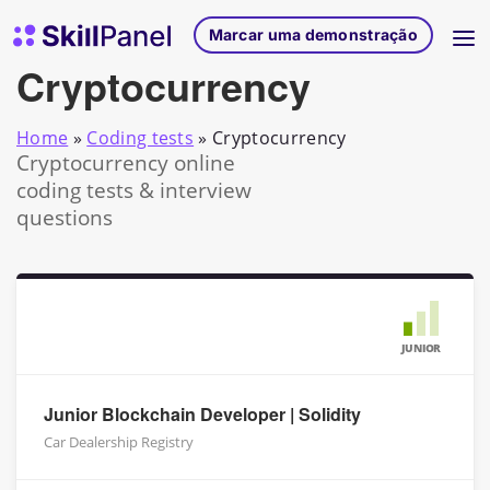
Saltar para o conteúdo
Página inicial do SkillPanel
Marcar uma demonstração
Cryptocurrency
Home
»
Coding tests
»
Cryptocurrency
Cryptocurrency online
coding tests & interview
questions
JUNIOR
Junior Blockchain Developer | Solidity
Car Dealership Registry