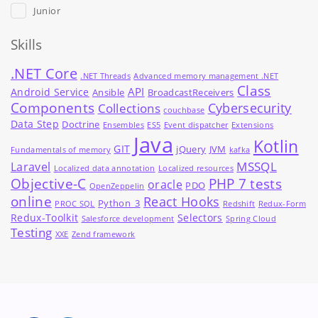
Junior
Skills
.NET Core
.NET Threads
Advanced memory management .NET
Class
API
Android Service
Ansible
BroadcastReceivers
Components
Cybersecurity
Collections
couchbase
Data Step
Doctrine
Ensembles
ES5
Event dispatcher
Extensions
Java
Kotlin
GIT
jQuery
JVM
Fundamentals of memory
kafka
MSSQL
Laravel
Localized data annotation
Localized resources
Objective-C
PHP 7 tests
oracle
PDO
OpenZeppelin
online
React Hooks
Python_3
PROC SQL
Redshift
Redux-Form
Redux-Toolkit
Selectors
Salesforce development
Spring Cloud
Testing
XXE
Zend framework