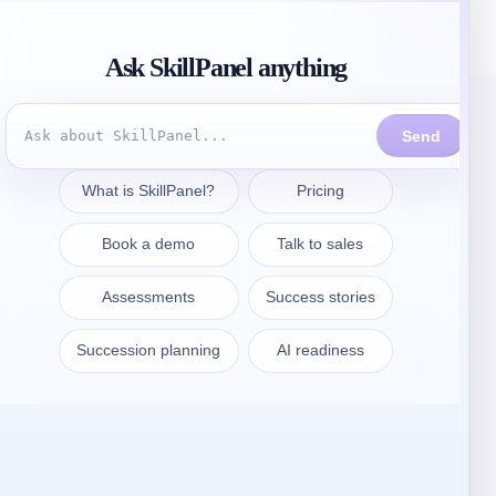
Prendre contact
sales@skillpanel.com
Adressez-vous au service des
ventes :
+1 (201) 778-6409
VARSOVIE
SkillPanel S. A.