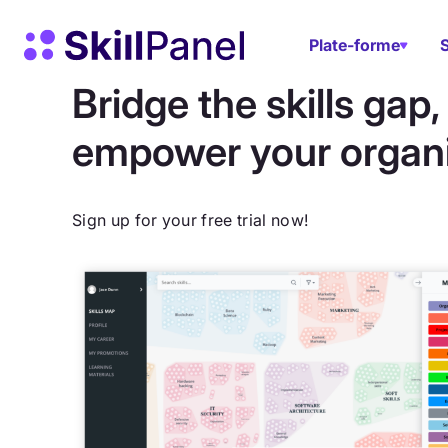
Skip to content
Page d'accueil de SkillPanel
Plate-forme
Bridge the skills gap,
empower your organi
Sign up for your free trial now!