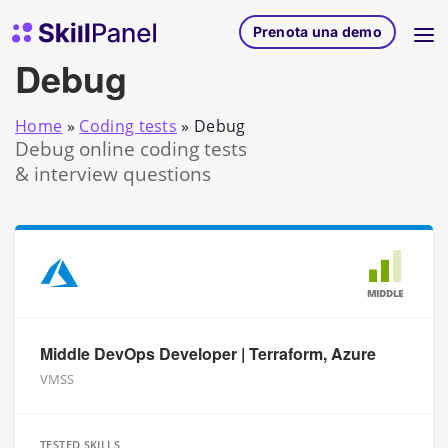
Vai al contenuto
SkillPanel homepage
Prenota una demo
Debug
Home
»
Coding tests
»
Debug
Debug online coding tests
& interview questions
MIDDLE
Middle DevOps Developer | Terraform, Azure
VMSS
TESTED SKILLS