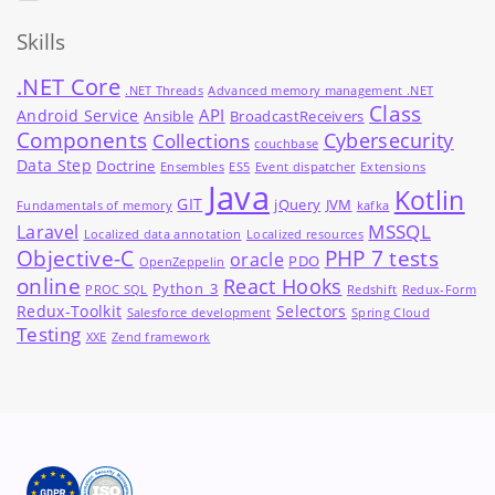
Skills
.NET Core
.NET Threads
Advanced memory management .NET
Class
API
Android Service
Ansible
BroadcastReceivers
Components
Cybersecurity
Collections
couchbase
Data Step
Doctrine
Ensembles
ES5
Event dispatcher
Extensions
Java
Kotlin
GIT
jQuery
JVM
Fundamentals of memory
kafka
MSSQL
Laravel
Localized data annotation
Localized resources
Objective-C
PHP 7 tests
oracle
PDO
OpenZeppelin
online
React Hooks
Python_3
PROC SQL
Redshift
Redux-Form
Redux-Toolkit
Selectors
Salesforce development
Spring Cloud
Testing
XXE
Zend framework