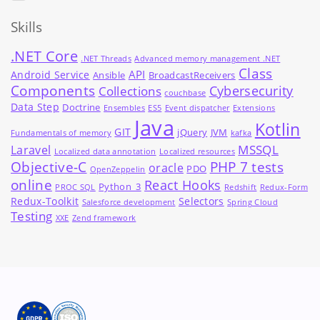
Skills
.NET Core
.NET Threads
Advanced memory management .NET
Class
API
Android Service
Ansible
BroadcastReceivers
Components
Cybersecurity
Collections
couchbase
Data Step
Doctrine
Ensembles
ES5
Event dispatcher
Extensions
Java
Kotlin
GIT
jQuery
JVM
Fundamentals of memory
kafka
MSSQL
Laravel
Localized data annotation
Localized resources
Objective-C
PHP 7 tests
oracle
PDO
OpenZeppelin
online
React Hooks
Python_3
PROC SQL
Redshift
Redux-Form
Redux-Toolkit
Selectors
Salesforce development
Spring Cloud
Testing
XXE
Zend framework