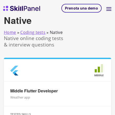
Vai al contenuto
SkillPanel homepage
Prenota una demo
Native
Home
»
Coding tests
»
Native
Native online coding tests
& interview questions
MIDDLE
Middle Flutter Developer
Weather app
TESTED SKILLS