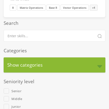
R
Matrix Operations
Base R
Vector Operations
+1
Search
Categories
Show categories
Seniority level
Senior
Middle
Junior