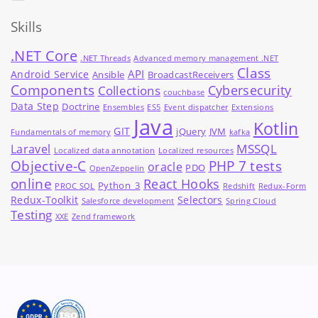
Skills
.NET Core
.NET Threads
Advanced memory management .NET
Class
API
Android Service
Ansible
BroadcastReceivers
Components
Cybersecurity
Collections
couchbase
Data Step
Doctrine
Ensembles
ES5
Event dispatcher
Extensions
Java
Kotlin
GIT
jQuery
JVM
Fundamentals of memory
kafka
MSSQL
Laravel
Localized data annotation
Localized resources
Objective-C
PHP 7 tests
oracle
PDO
OpenZeppelin
online
React Hooks
Python_3
PROC SQL
Redshift
Redux-Form
Redux-Toolkit
Selectors
Salesforce development
Spring Cloud
Testing
XXE
Zend framework