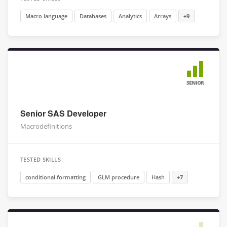
Macro language
Databases
Analytics
Arrays
+9
SENIOR
Senior SAS Developer
Macrodefinitions
TESTED SKILLS
conditional formatting
GLM procedure
Hash
+7