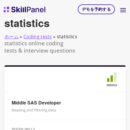
コンテンツへスキップ
スキルパネル ホームページ
デモを予約する
statistics
ホーム
»
Coding tests
»
statistics
statistics online coding
tests & interview questions
MIDDLE
Middle SAS Developer
Reading and filtering data
TESTED SKILLS