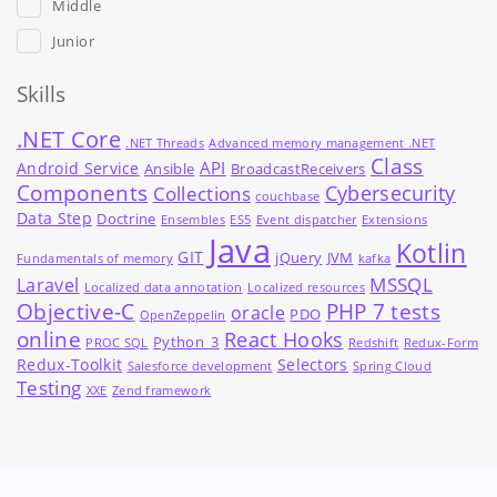
Middle
Junior
Skills
.NET Core
.NET Threads
Advanced memory management .NET
Class
API
Android Service
Ansible
BroadcastReceivers
Components
Cybersecurity
Collections
couchbase
Data Step
Doctrine
Ensembles
ES5
Event dispatcher
Extensions
Java
Kotlin
GIT
jQuery
JVM
Fundamentals of memory
kafka
MSSQL
Laravel
Localized data annotation
Localized resources
Objective-C
PHP 7 tests
oracle
PDO
OpenZeppelin
online
React Hooks
Python_3
PROC SQL
Redshift
Redux-Form
Redux-Toolkit
Selectors
Salesforce development
Spring Cloud
Testing
XXE
Zend framework