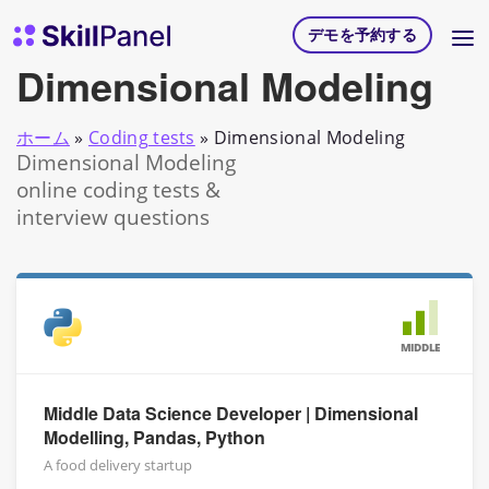
コンテンツへスキップ
スキルパネル ホームページ
デモを予約する
Dimensional Modeling
ホーム
»
Coding tests
»
Dimensional Modeling
Dimensional Modeling
online coding tests &
interview questions
MIDDLE
Middle Data Science Developer | Dimensional
Modelling, Pandas, Python
A food delivery startup