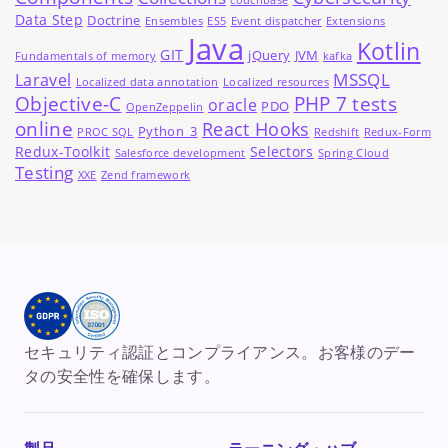
couchbase
Data Step
Doctrine
Ensembles
ES5
Event dispatcher
Extensions
Java
Kotlin
GIT
jQuery
JVM
Fundamentals of memory
kafka
MSSQL
Laravel
Localized data annotation
Localized resources
Objective-C
PHP 7 tests
oracle
PDO
OpenZeppelin
online
React Hooks
Python_3
PROC SQL
Redshift
Redux-Form
Redux-Toolkit
Selectors
Salesforce development
Spring Cloud
Testing
XXE
Zend framework
セキュリティ認証とコンプライアンス。お客様のデー
タの安全性を確保します。