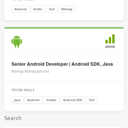
Android
Kotlin
Exif
Bitmap
SENIOR
Senior Android Developer | Android SDK, Java
Bitmap Manipulations
TESTED SKILLS
Java
Android
Gradle
Android SDK
Exif
Search