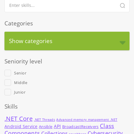
Categories
Show categories
Seniority level
Senior
Middle
Junior
Skills
.NET Core
.NET Threads
Advanced memory management .NET
Class
API
Android Service
Ansible
BroadcastReceivers
Components
Cybersecurity
Collections