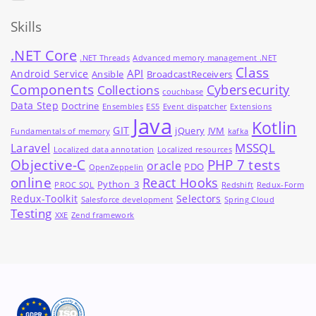
Skills
.NET Core
.NET Threads
Advanced memory management .NET
Class
API
Android Service
Ansible
BroadcastReceivers
Components
Cybersecurity
Collections
couchbase
Data Step
Doctrine
Ensembles
ES5
Event dispatcher
Extensions
Java
Kotlin
GIT
jQuery
JVM
Fundamentals of memory
kafka
MSSQL
Laravel
Localized data annotation
Localized resources
Objective-C
PHP 7 tests
oracle
PDO
OpenZeppelin
online
React Hooks
Python_3
PROC SQL
Redshift
Redux-Form
Redux-Toolkit
Selectors
Salesforce development
Spring Cloud
Testing
XXE
Zend framework