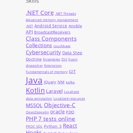
Skills
.NET Core
.NET Threads
Advanced memory management
Android Service
Ansible
.NET
API
BroadcastReceivers
Class Components
Collections
couchbase
Cybersecurity
Data Step
Doctrine
Ensembles
ES5
Event
dispatcher
Extensions
GIT
Fundamentals of memory
Java
jQuery
JVM
kafka
Kotlin
Laravel
Localized
data annotation
Localized resources
Objective-C
MSSQL
oracle
PDO
OpenZeppelin
PHP 7 tests online
React
Python_3
PROC SQL
Hooks