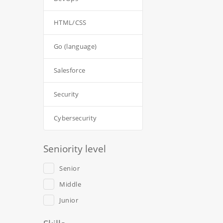
HTML/CSS
Go (language)
Salesforce
Security
Cybersecurity
Seniority level
Senior
Middle
Junior