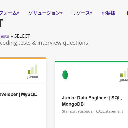
フォーム
ソリューション
リソース
お客様
T
tests
»
SELECT
coding tests & interview questions
JUNIOR
JUNI
eveloper | MySQL
Junior Data Engineer | SQL,
MongoDB
Stamps catalogue | CASE statement