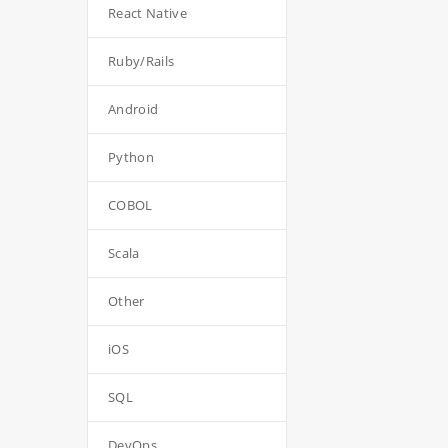
React Native
Ruby/Rails
Android
Python
COBOL
Scala
Other
iOS
SQL
DevOps