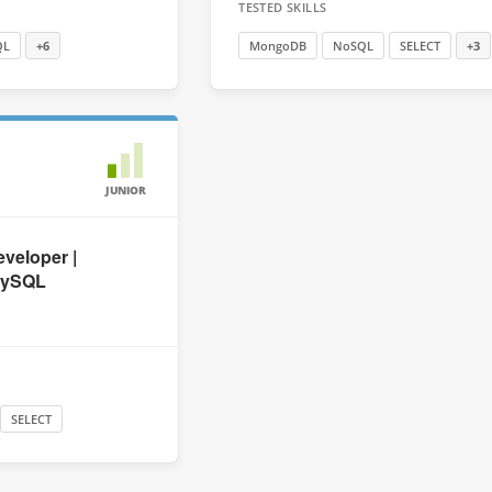
TESTED SKILLS
QL
+6
MongoDB
NoSQL
SELECT
+3
JUNIOR
veloper |
MySQL
SELECT