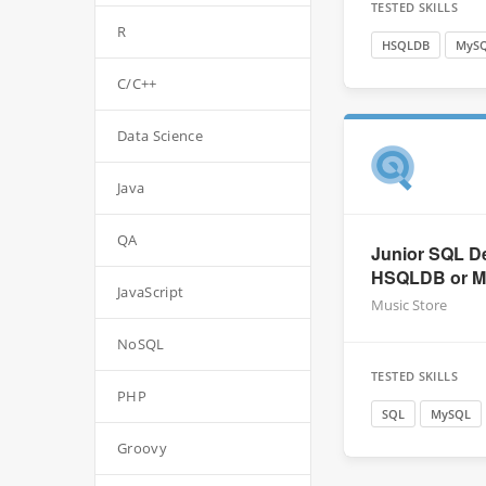
TESTED SKILLS
R
HSQLDB
MyS
C/C++
Data Science
Java
QA
Junior SQL De
HSQLDB or 
JavaScript
Music Store
NoSQL
TESTED SKILLS
PHP
SQL
MySQL
Groovy