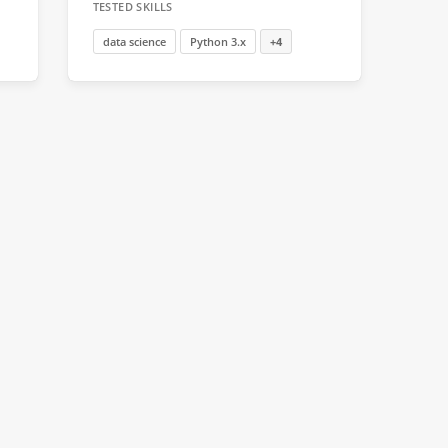
TESTED SKILLS
data science
Python 3.x
+4