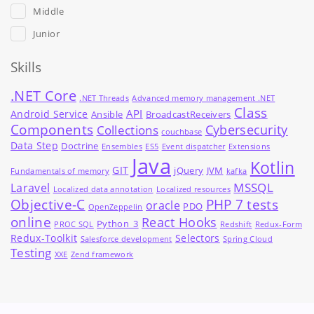
Middle
Junior
Skills
.NET Core
.NET Threads
Advanced memory management .NET
Class
API
Android Service
Ansible
BroadcastReceivers
Components
Cybersecurity
Collections
couchbase
Data Step
Doctrine
Ensembles
ES5
Event dispatcher
Extensions
Java
Kotlin
GIT
jQuery
JVM
Fundamentals of memory
kafka
MSSQL
Laravel
Localized data annotation
Localized resources
Objective-C
PHP 7 tests
oracle
PDO
OpenZeppelin
online
React Hooks
Python_3
PROC SQL
Redshift
Redux-Form
Redux-Toolkit
Selectors
Salesforce development
Spring Cloud
Testing
XXE
Zend framework