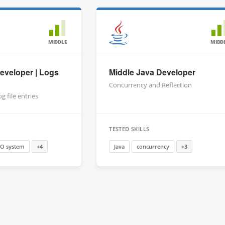
MIDDLE
MIDD
eveloper | Logs
Middle Java Developer
Concurrency and Reflection
 file entries
TESTED SKILLS
/O system
+4
Java
concurrency
+3