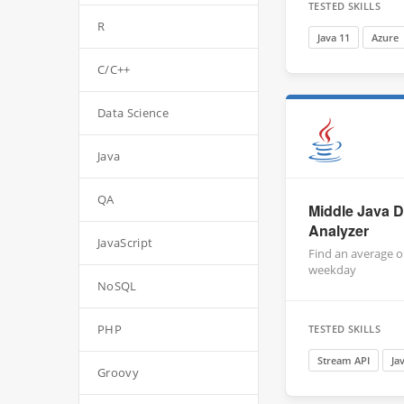
TESTED SKILLS
R
Java 11
Azure
C/C++
Data Science
Java
QA
Middle Java D
Analyzer
JavaScript
Find an average o
weekday
NoSQL
PHP
TESTED SKILLS
Stream API
Ja
Groovy