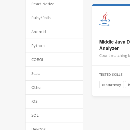
React Native
Ruby/Rails
Android
Middle Java D
Python
Analyzer
Count matching log
COBOL
Scala
TESTED SKILLS
concurrency
I
Other
iOS
SQL
DevOps