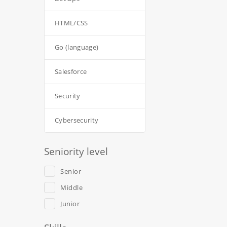
HTML/CSS
Go (language)
Salesforce
Security
Cybersecurity
Seniority level
Senior
Middle
Junior