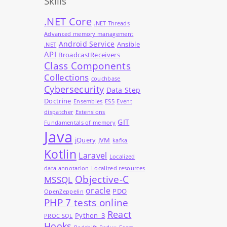
Skills
.NET Core
.NET Threads
Advanced memory management
Android Service
Ansible
.NET
API
BroadcastReceivers
Class Components
Collections
couchbase
Cybersecurity
Data Step
Doctrine
Ensembles
ES5
Event
dispatcher
Extensions
GIT
Fundamentals of memory
Java
jQuery
JVM
kafka
Kotlin
Laravel
Localized
data annotation
Localized resources
Objective-C
MSSQL
oracle
PDO
OpenZeppelin
PHP 7 tests online
React
Python_3
PROC SQL
Hooks