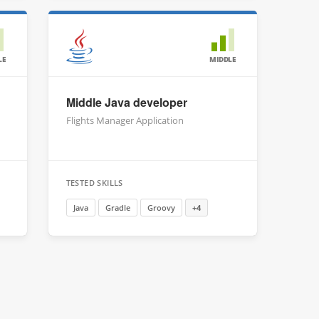
LE
MIDDLE
Middle Java developer
Flights Manager Application
TESTED SKILLS
Java
Gradle
Groovy
+4