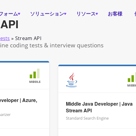
フォーム
ソリューション
リソース
お客様
 API
tests
»
Stream API
ine coding tests & interview questions
MIDDLE
MIDD
eveloper | Azure,
Middle Java Developer | Java
Stream API
arizer
Standard Search Engine