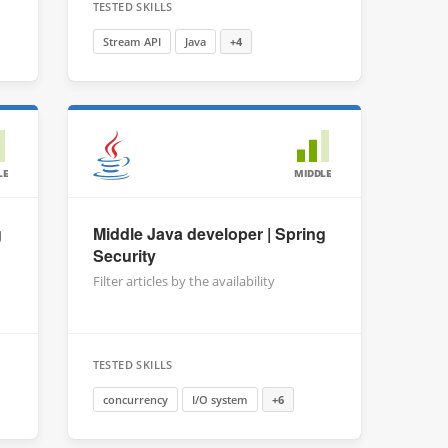
TESTED SKILLS
Stream API
Java
+4
LE
MIDDLE
g
Middle Java developer | Spring
Security
Filter articles by the availability
TESTED SKILLS
concurrency
I/O system
+6