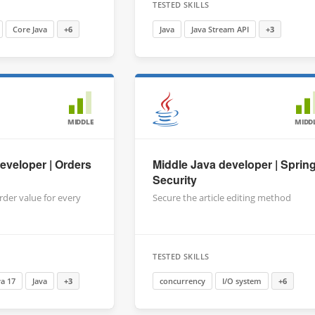
TESTED SKILLS
Core Java
+6
Java
Java Stream API
+3
MIDDLE
MIDD
eveloper | Orders
Middle Java developer | Sprin
Security
rder value for every
Secure the article editing method
TESTED SKILLS
va 17
Java
+3
concurrency
I/O system
+6