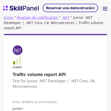
Ir al contenido
Página de inicio de SkillPanel
Reservar una demostración
Inicio
"
Pruebas de codificación
"
.NET
"
Junior .NET
Developer | .NET Core, C#, Microservices | Traffic volume
report API
JUNIOR
Traffic volume report API
Test for Junior .NET Developer | .NET Core, C#,
Microservices
NIVEL GENERAL DE ANTIGÜEDAD
Junior