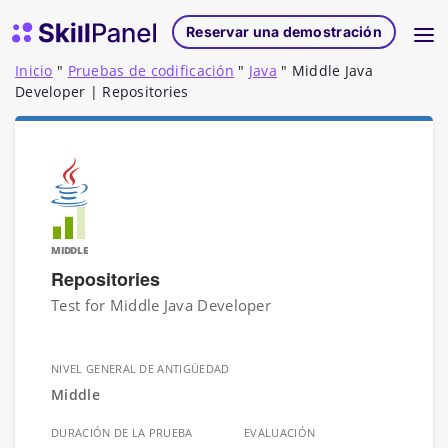
Ir al contenido
Página de inicio de SkillPanel
Reservar una demostración
Inicio
"
Pruebas de codificación
"
Java
"
Middle Java
Developer | Repositories
MIDDLE
Repositories
Test for Middle Java Developer
NIVEL GENERAL DE ANTIGÜEDAD
Middle
DURACIÓN DE LA PRUEBA
EVALUACIÓN