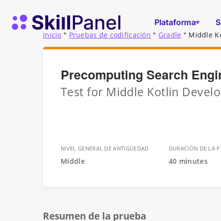
Ir al contenido
Página de inicio de SkillPanel
Plataforma
S
Inicio
"
Pruebas de codificación
"
Gradle
"
Middle K
Precomputing Search Engi
Test for Middle Kotlin Devel
NIVEL GENERAL DE ANTIGÜEDAD
DURACIÓN DE LA 
Middle
40 minutes
Resumen de la prueba