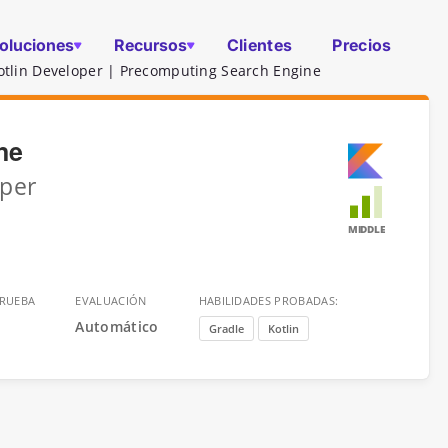
oluciones
Recursos
Clientes
Precios
otlin Developer | Precomputing Search Engine
ne
oper
MIDDLE
PRUEBA
EVALUACIÓN
HABILIDADES PROBADAS:
Automático
Gradle
Kotlin