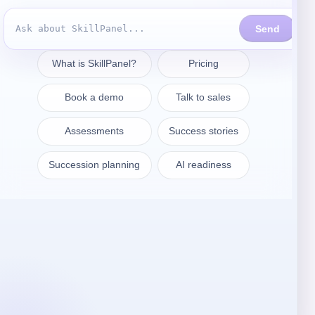
Póngase en contacto
sales@skillpanel.com
Hable con Ventas:
+1 (201) 778-6409
VARSOVIA
SkillPanel S. A.
ul. Nowogrodzka 64/43
02-014 Warszawa
Polonia