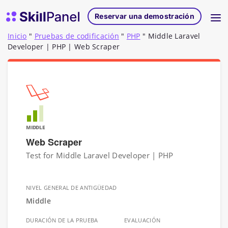
Ir al contenido
Página de inicio de SkillPanel
Reservar una demostración
Inicio
"
Pruebas de codificación
"
PHP
"
Middle Laravel
Developer | PHP | Web Scraper
MIDDLE
Web Scraper
Test for Middle Laravel Developer | PHP
NIVEL GENERAL DE ANTIGÜEDAD
Middle
DURACIÓN DE LA PRUEBA
EVALUACIÓN