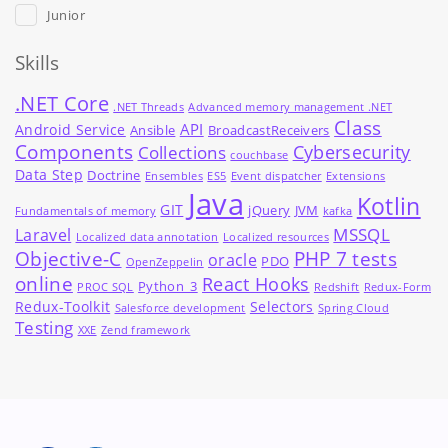
Junior
Skills
.NET Core
.NET Threads
Advanced memory management .NET
Class
API
Android Service
Ansible
BroadcastReceivers
Components
Cybersecurity
Collections
couchbase
Data Step
Doctrine
Ensembles
ES5
Event dispatcher
Extensions
Java
Kotlin
GIT
jQuery
JVM
Fundamentals of memory
kafka
MSSQL
Laravel
Localized data annotation
Localized resources
Objective-C
PHP 7 tests
oracle
PDO
OpenZeppelin
online
React Hooks
Python_3
PROC SQL
Redshift
Redux-Form
Redux-Toolkit
Selectors
Salesforce development
Spring Cloud
Testing
XXE
Zend framework