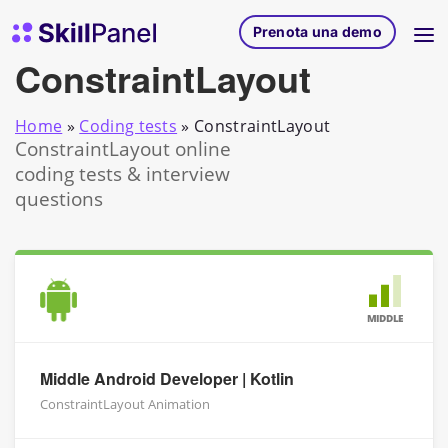
Vai al contenuto
SkillPanel homepage
Prenota una demo
ConstraintLayout
Home
»
Coding tests
»
ConstraintLayout
ConstraintLayout online
coding tests & interview
questions
MIDDLE
Middle Android Developer | Kotlin
ConstraintLayout Animation