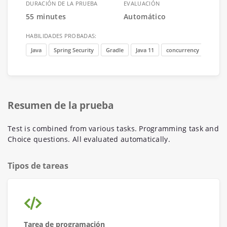
DURACIÓN DE LA PRUEBA
EVALUACIÓN
55 minutes
Automático
HABILIDADES PROBADAS:
Java
Spring Security
Gradle
Java 11
concurrency
Strea
Resumen de la prueba
Test is combined from various tasks. Programming task and
Choice questions. All evaluated automatically.
Tipos de tareas
Tarea de programación