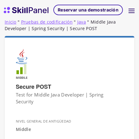
Ir al contenido
Página de inicio de SkillPanel
Reservar una demostración
Inicio
"
Pruebas de codificación
"
Java
"
Middle Java
Developer | Spring Security | Secure POST
MIDDLE
Secure POST
Test for Middle Java Developer | Spring
Security
NIVEL GENERAL DE ANTIGÜEDAD
Middle