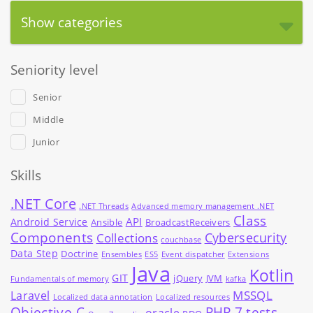
Show categories
Seniority level
Senior
Middle
Junior
Skills
.NET Core
.NET Threads
Advanced memory management .NET
Class
API
Android Service
Ansible
BroadcastReceivers
Components
Cybersecurity
Collections
couchbase
Data Step
Doctrine
Ensembles
ES5
Event dispatcher
Extensions
Java
Kotlin
GIT
jQuery
JVM
Fundamentals of memory
kafka
MSSQL
Laravel
Localized data annotation
Localized resources
Objective-C
PHP 7 tests