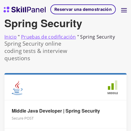
Ir al contenido
Página de inicio de SkillPanel
Reservar una demostración
Spring Security
Inicio
"
Pruebas de codificación
"
Spring Security
Spring Security online
coding tests & interview
questions
MIDDLE
Middle Java Developer | Spring Security
Secure POST