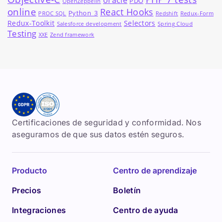
oracle
PDO
OpenZeppelin
online
React Hooks
Python_3
PROC SQL
Redshift
Redux-Form
Redux-Toolkit
Selectors
Salesforce development
Spring Cloud
Testing
XXE
Zend framework
Certificaciones de seguridad y conformidad. Nos
aseguramos de que sus datos estén seguros.
Producto
Centro de aprendizaje
Precios
Boletín
Integraciones
Centro de ayuda