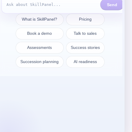
Póngase en contacto
sales@skillpanel.com
Hable con Ventas:
+1 (201) 778-6409
VARSOVIA
SkillPanel S. A.
ul. Nowogrodzka 64/43
02-014 Warszawa
Polonia