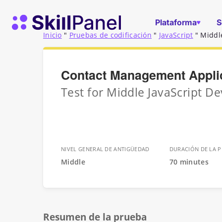
Ir al contenido
Página de inicio de SkillPanel
Plataforma
S
Inicio
"
Pruebas de codificación
"
JavaScript
"
Middl
Contact Management Appli
Test for Middle JavaScript De
NIVEL GENERAL DE ANTIGÜEDAD
DURACIÓN DE LA 
Middle
70 minutes
Resumen de la prueba