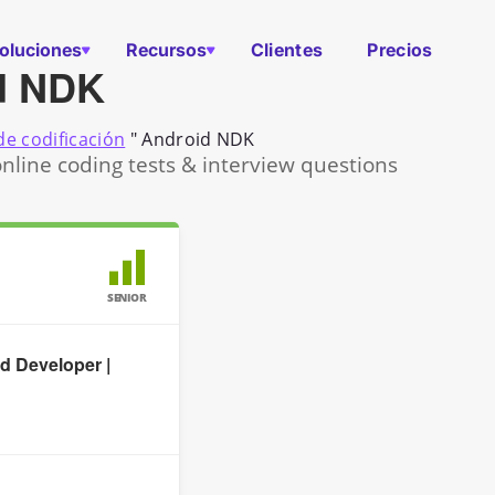
oluciones
Recursos
Clientes
Precios
d NDK
e codificación
"
Android NDK
line coding tests & interview questions
SENIOR
d Developer |