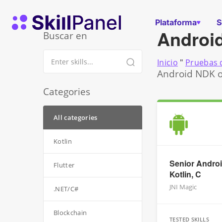
Ir al contenido
Página de inicio de SkillPanel
Plataforma
S
Androi
Buscar en
Inicio
"
Pruebas d
Android NDK on
Categories
All categories
Kotlin
Senior Androi
Flutter
Kotlin, C
JNI Magic
.NET/C#
Blockchain
TESTED SKILLS