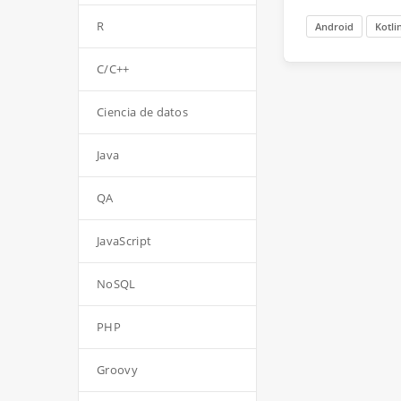
R
Android
Kotli
C/C++
Ciencia de datos
Java
QA
JavaScript
NoSQL
PHP
Groovy