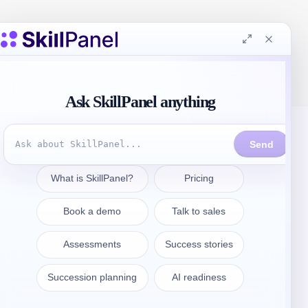
Póngase en contacto
sales@skillpanel.com
Hable con Ventas: