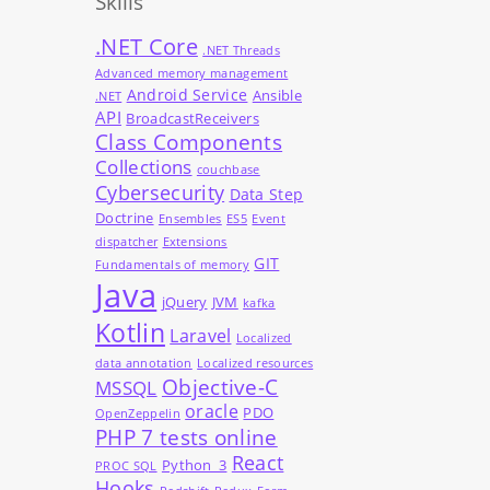
Skills
.NET Core
.NET Threads
Advanced memory management
Android Service
Ansible
.NET
API
BroadcastReceivers
Class Components
Collections
couchbase
Cybersecurity
Data Step
Doctrine
Ensembles
ES5
Event
dispatcher
Extensions
GIT
Fundamentals of memory
Java
jQuery
JVM
kafka
Kotlin
Laravel
Localized
data annotation
Localized resources
Objective-C
MSSQL
oracle
PDO
OpenZeppelin
PHP 7 tests online
React
Python_3
PROC SQL
Hooks