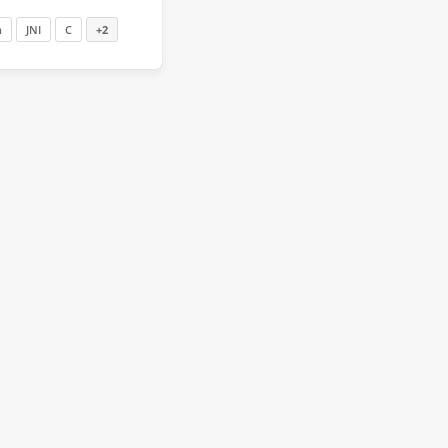
n
JNI
C
+2