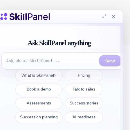
Póngase en contacto
sales@skillpanel.com
Hable con Ventas: