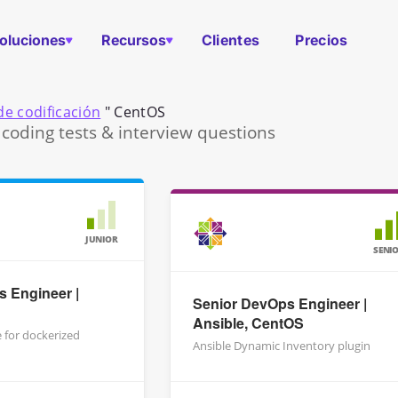
oluciones
Recursos
Clientes
Precios
S
e codificación
"
CentOS
coding tests & interview questions
JUNIOR
SENI
 Engineer |
Senior DevOps Engineer |
Ansible, CentOS
e for dockerized
Ansible Dynamic Inventory plugin