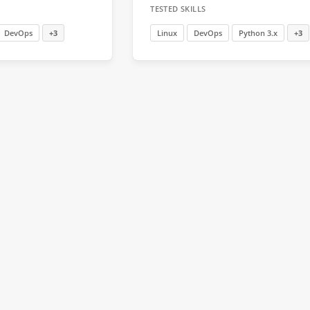
TESTED SKILLS
DevOps
+3
Linux
DevOps
Python 3.x
+3