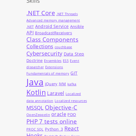
Skills
.NET Core
.NET Threads
Advanced memory management
Android Service
Ansible
.NET
API
BroadcastReceivers
Class Components
Collections
couchbase
Cybersecurity
Data Step
Doctrine
Ensembles
ES5
Event
dispatcher
Extensions
GIT
Fundamentals of memory
Java
jQuery
JVM
kafka
Kotlin
Laravel
Localized
data annotation
Localized resources
Objective-C
MSSQL
oracle
PDO
OpenZeppelin
PHP 7 tests online
React
Python_3
PROC SQL
Hooks