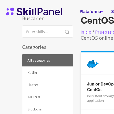
Ir al contenido
Página de inicio de SkillPanel
Plataforma
S
CentO
Buscar en
Inicio
"
Pruebas d
CentOS online 
Categories
All categories
Kotlin
Junior DevOps
Flutter
CentOs
Persistent storag
.NET/C#
application
Blockchain