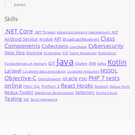
Junior
Skills
.NET Core
.NET Threads
Advanced memory management .NET
Class
API
Android Service
Ansible
BroadcastReceivers
Components
Cybersecurity
Collections
couchbase
Data Step
Doctrine
Ensembles
ES5
Event dispatcher
Extensions
Java
Kotlin
GIT
jQuery
JVM
Fundamentals of memory
kafka
MSSQL
Laravel
Localized data annotation
Localized resources
Objective-C
PHP 7 tests
oracle
PDO
OpenZeppelin
online
React Hooks
Python_3
PROC SQL
Redshift
Redux-Form
Redux-Toolkit
Selectors
Salesforce development
Spring Cloud
Testing
XXE
Zend framework