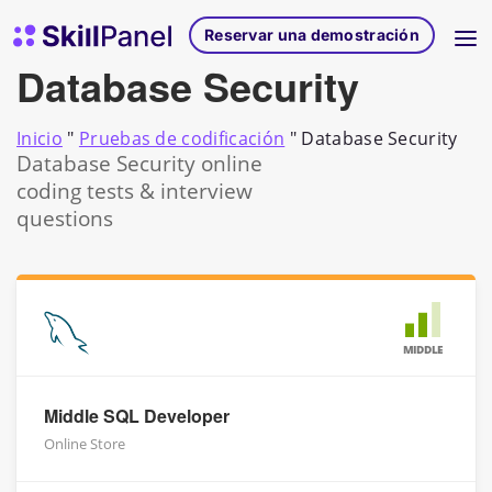
Ir al contenido
Página de inicio de SkillPanel
Reservar una demostración
Database Security
Inicio
"
Pruebas de codificación
"
Database Security
Database Security online
coding tests & interview
questions
MIDDLE
Middle SQL Developer
Online Store