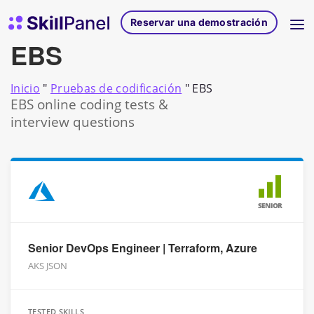
Ir al contenido
Página de inicio de SkillPanel
Reservar una demostración
EBS
Inicio
"
Pruebas de codificación
"
EBS
EBS online coding tests &
interview questions
SENIOR
Senior DevOps Engineer | Terraform, Azure
AKS JSON
TESTED SKILLS