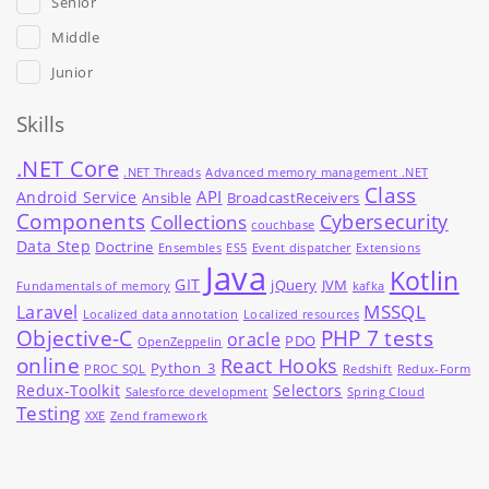
Senior
Middle
Junior
Skills
.NET Core
.NET Threads
Advanced memory management .NET
Class
API
Android Service
Ansible
BroadcastReceivers
Components
Cybersecurity
Collections
couchbase
Data Step
Doctrine
Ensembles
ES5
Event dispatcher
Extensions
Java
Kotlin
GIT
jQuery
JVM
Fundamentals of memory
kafka
MSSQL
Laravel
Localized data annotation
Localized resources
Objective-C
PHP 7 tests
oracle
PDO
OpenZeppelin
online
React Hooks
Python_3
PROC SQL
Redshift
Redux-Form
Redux-Toolkit
Selectors
Salesforce development
Spring Cloud
Testing
XXE
Zend framework