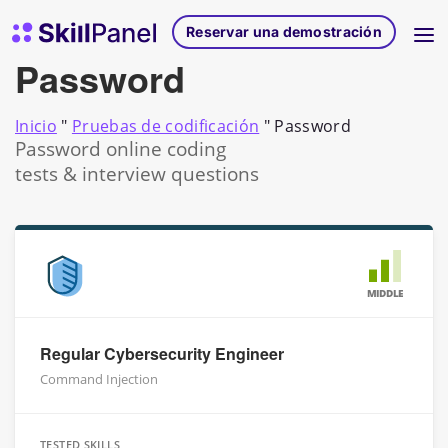
Ir al contenido
Página de inicio de SkillPanel
Reservar una demostración
Password
Inicio
"
Pruebas de codificación
"
Password
Password online coding
tests & interview questions
MIDDLE
Regular Cybersecurity Engineer
Command Injection
TESTED SKILLS