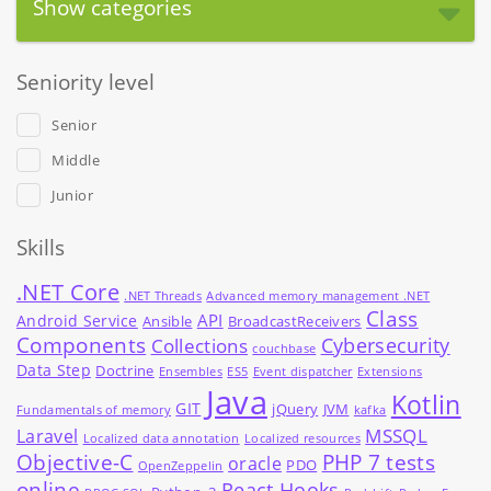
Show categories
Seniority level
Senior
Middle
Junior
Skills
.NET Core
.NET Threads
Advanced memory management .NET
Class
API
Android Service
Ansible
BroadcastReceivers
Components
Cybersecurity
Collections
couchbase
Data Step
Doctrine
Ensembles
ES5
Event dispatcher
Extensions
Java
Kotlin
GIT
jQuery
JVM
Fundamentals of memory
kafka
MSSQL
Laravel
Localized data annotation
Localized resources
Objective-C
PHP 7 tests
oracle
PDO
OpenZeppelin
online
React Hooks