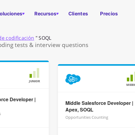
oluciones
Recursos
Clientes
Precios
e codificación
"
SOQL
ding tests & interview questions
JUNIOR
MIDD
orce Developer |
Middle Salesforce Developer |
Apex, SOQL
s
Opportunities Counting