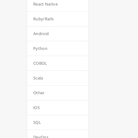
React Native
Ruby/Rails
Android
Python
COBOL
Scala
Other
iOS
SQL
DevOps