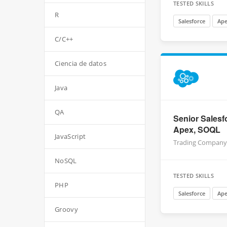
TESTED SKILLS
R
Salesforce
Ap
C/C++
Ciencia de datos
Java
QA
Senior Salesf
Apex, SOQL
JavaScript
Trading Company
NoSQL
TESTED SKILLS
PHP
Salesforce
Ap
Groovy