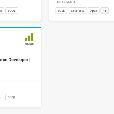
TESTED SKILLS
ex
SOQL
SOSL
Salesforce
Apex
+1
SENIOR
orce Developer |
ex
SOQL