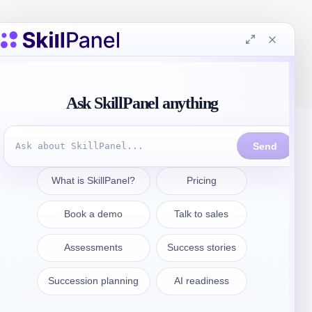
Póngase en contacto
sales@skillpanel.com
Hable con Ventas: