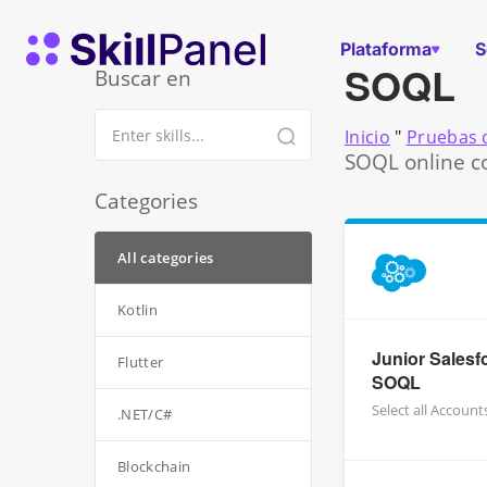
Ir al contenido
Página de inicio de SkillPanel
Plataforma
S
SOQL
Buscar en
Inicio
"
Pruebas d
SOQL online co
Categories
All categories
Kotlin
Junior Salesf
Flutter
SOQL
Select all Account
.NET/C#
Blockchain