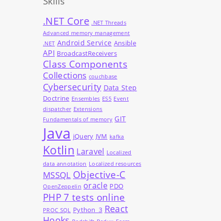
Skills
.NET Core
.NET Threads
Advanced memory management
Android Service
Ansible
.NET
API
BroadcastReceivers
Class Components
Collections
couchbase
Cybersecurity
Data Step
Doctrine
Ensembles
ES5
Event
dispatcher
Extensions
GIT
Fundamentals of memory
Java
jQuery
JVM
kafka
Kotlin
Laravel
Localized
data annotation
Localized resources
Objective-C
MSSQL
oracle
PDO
OpenZeppelin
PHP 7 tests online
React
Python_3
PROC SQL
Hooks