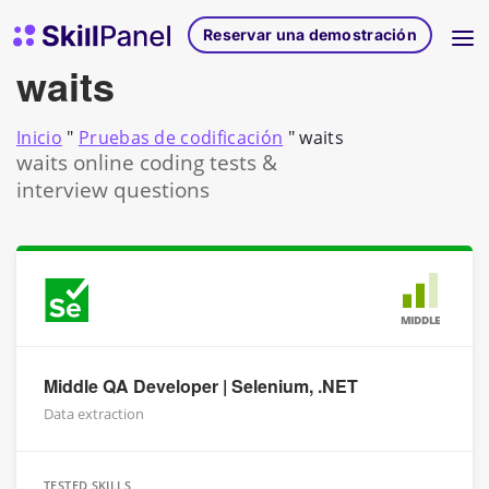
Ir al contenido
Página de inicio de SkillPanel
Reservar una demostración
waits
Inicio
"
Pruebas de codificación
"
waits
waits online coding tests &
interview questions
MIDDLE
Middle QA Developer | Selenium, .NET
Data extraction
TESTED SKILLS