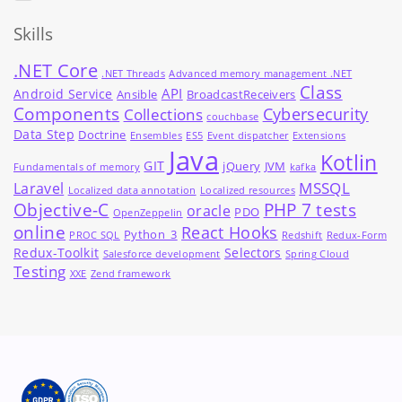
Skills
.NET Core
.NET Threads
Advanced memory management .NET
Class
API
Android Service
Ansible
BroadcastReceivers
Components
Cybersecurity
Collections
couchbase
Data Step
Doctrine
Ensembles
ES5
Event dispatcher
Extensions
Java
Kotlin
GIT
jQuery
JVM
Fundamentals of memory
kafka
MSSQL
Laravel
Localized data annotation
Localized resources
Objective-C
PHP 7 tests
oracle
PDO
OpenZeppelin
online
React Hooks
Python_3
PROC SQL
Redshift
Redux-Form
Redux-Toolkit
Selectors
Salesforce development
Spring Cloud
Testing
XXE
Zend framework