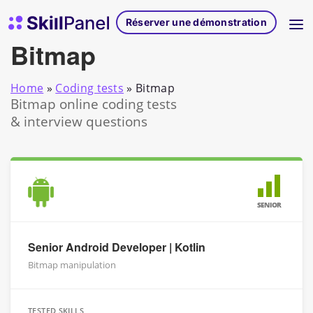
Skip to content
Page d'accueil de SkillPanel
Réserver une démonstration
Bitmap
Home
»
Coding tests
»
Bitmap
Bitmap online coding tests
& interview questions
SENIOR
Senior Android Developer | Kotlin
Bitmap manipulation
TESTED SKILLS