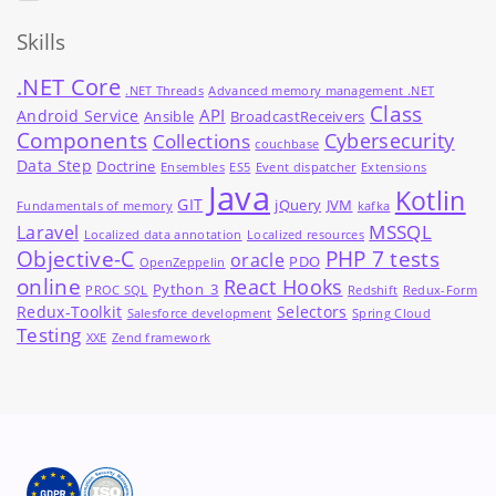
Skills
.NET Core
.NET Threads
Advanced memory management .NET
Class
API
Android Service
Ansible
BroadcastReceivers
Components
Cybersecurity
Collections
couchbase
Data Step
Doctrine
Ensembles
ES5
Event dispatcher
Extensions
Java
Kotlin
GIT
jQuery
JVM
Fundamentals of memory
kafka
MSSQL
Laravel
Localized data annotation
Localized resources
Objective-C
PHP 7 tests
oracle
PDO
OpenZeppelin
online
React Hooks
Python_3
PROC SQL
Redshift
Redux-Form
Redux-Toolkit
Selectors
Salesforce development
Spring Cloud
Testing
XXE
Zend framework