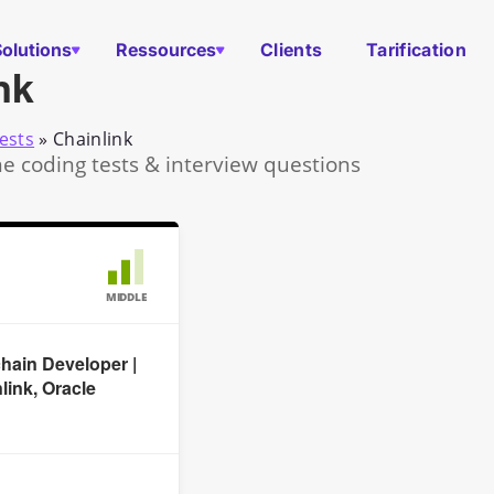
Solutions
Ressources
Clients
Tarification
nk
ests
»
Chainlink
ne coding tests & interview questions
MIDDLE
hain Developer |
nlink, Oracle