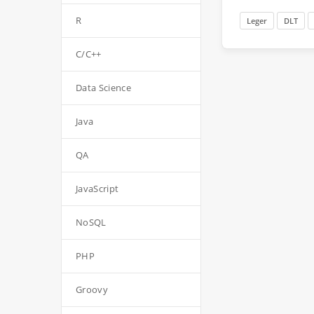
R
Leger
DLT
C/C++
Data Science
Java
QA
JavaScript
NoSQL
PHP
Groovy