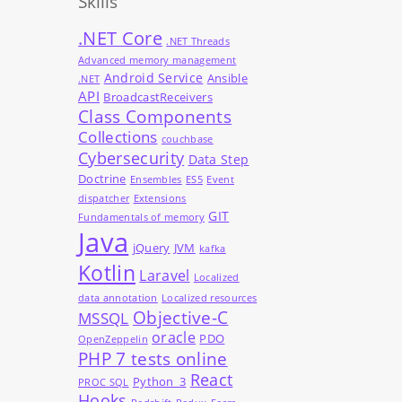
Skills
.NET Core
.NET Threads
Advanced memory management
Android Service
Ansible
.NET
API
BroadcastReceivers
Class Components
Collections
couchbase
Cybersecurity
Data Step
Doctrine
Ensembles
ES5
Event
dispatcher
Extensions
GIT
Fundamentals of memory
Java
jQuery
JVM
kafka
Kotlin
Laravel
Localized
data annotation
Localized resources
Objective-C
MSSQL
oracle
PDO
OpenZeppelin
PHP 7 tests online
React
Python_3
PROC SQL
Hooks