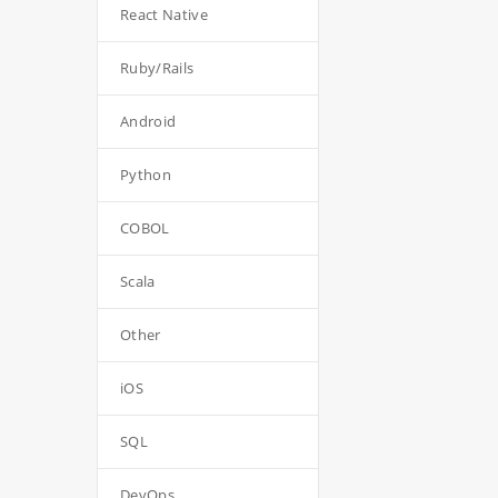
React Native
Ruby/Rails
Android
Python
COBOL
Scala
Other
iOS
SQL
DevOps