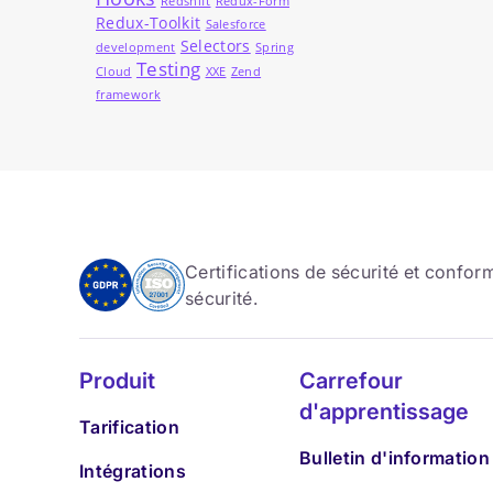
Redshift
Redux-Form
Redux-Toolkit
Salesforce
Selectors
development
Spring
Testing
Cloud
XXE
Zend
framework
Certifications de sécurité et confo
sécurité.
Produit
Carrefour
d'apprentissage
Tarification
Bulletin d'information
Intégrations