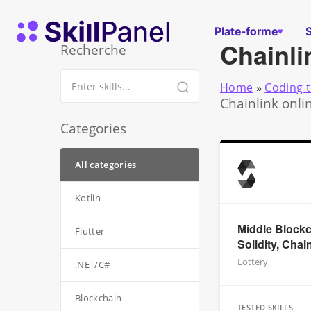
Skip to content
Page d'accueil de SkillPanel
Plate-forme
Chainli
Recherche
Home
»
Coding t
Chainlink onli
Categories
All categories
Kotlin
Middle Blockc
Flutter
Solidity, Chai
Lottery
.NET/C#
Blockchain
TESTED SKILLS