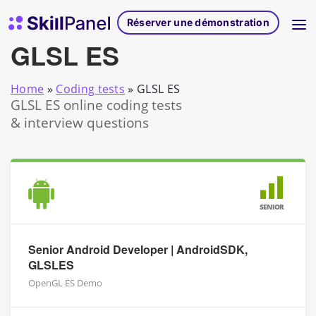
Skip to content
Page d'accueil de SkillPanel
Réserver une démonstration
GLSL ES
Home
»
Coding tests
»
GLSL ES
GLSL ES online coding tests
& interview questions
SENIOR
Senior Android Developer | AndroidSDK,
GLSLES
OpenGL ES Demo