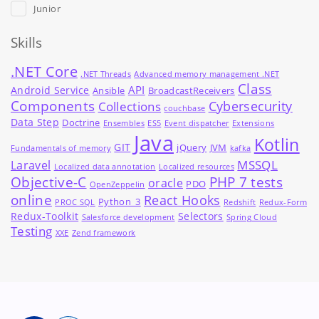
Junior
Skills
.NET Core
.NET Threads
Advanced memory management .NET
Class
API
Android Service
Ansible
BroadcastReceivers
Components
Cybersecurity
Collections
couchbase
Data Step
Doctrine
Ensembles
ES5
Event dispatcher
Extensions
Java
Kotlin
GIT
jQuery
JVM
Fundamentals of memory
kafka
MSSQL
Laravel
Localized data annotation
Localized resources
Objective-C
PHP 7 tests
oracle
PDO
OpenZeppelin
online
React Hooks
Python_3
PROC SQL
Redshift
Redux-Form
Redux-Toolkit
Selectors
Salesforce development
Spring Cloud
Testing
XXE
Zend framework