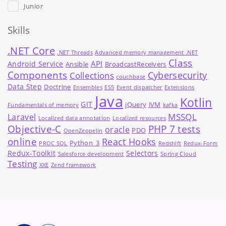
Junior
Skills
.NET Core
.NET Threads
Advanced memory management .NET
Class
API
Android Service
Ansible
BroadcastReceivers
Components
Cybersecurity
Collections
couchbase
Data Step
Doctrine
Ensembles
ES5
Event dispatcher
Extensions
Java
Kotlin
GIT
jQuery
JVM
Fundamentals of memory
kafka
MSSQL
Laravel
Localized data annotation
Localized resources
Objective-C
PHP 7 tests
oracle
PDO
OpenZeppelin
online
React Hooks
Python_3
PROC SQL
Redshift
Redux-Form
Redux-Toolkit
Selectors
Salesforce development
Spring Cloud
Testing
XXE
Zend framework