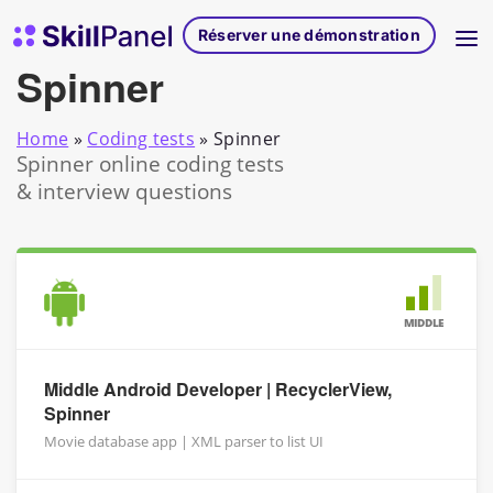
Skip to content
Page d'accueil de SkillPanel
Réserver une démonstration
Spinner
Home
»
Coding tests
»
Spinner
Spinner online coding tests
& interview questions
MIDDLE
Middle Android Developer | RecyclerView,
Spinner
Movie database app | XML parser to list UI