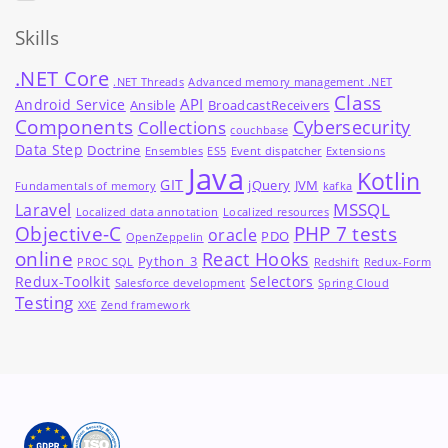
Skills
.NET Core
.NET Threads
Advanced memory management .NET
Class
API
Android Service
Ansible
BroadcastReceivers
Components
Cybersecurity
Collections
couchbase
Data Step
Doctrine
Ensembles
ES5
Event dispatcher
Extensions
Java
Kotlin
GIT
jQuery
JVM
Fundamentals of memory
kafka
MSSQL
Laravel
Localized data annotation
Localized resources
Objective-C
PHP 7 tests
oracle
PDO
OpenZeppelin
online
React Hooks
Python_3
PROC SQL
Redshift
Redux-Form
Redux-Toolkit
Selectors
Salesforce development
Spring Cloud
Testing
XXE
Zend framework