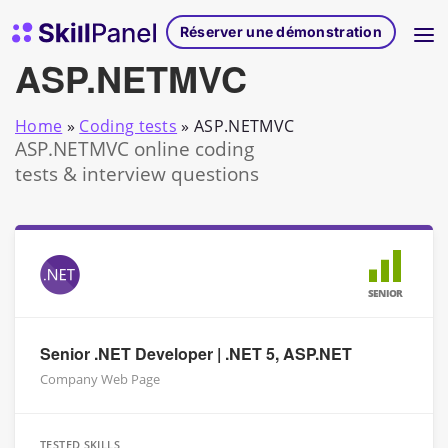
Skip to content
Page d'accueil de SkillPanel
Réserver une démonstration
ASP.NETMVC
Home
»
Coding tests
»
ASP.NETMVC
ASP.NETMVC online coding
tests & interview questions
SENIOR
Senior .NET Developer | .NET 5, ASP.NET
Company Web Page
TESTED SKILLS