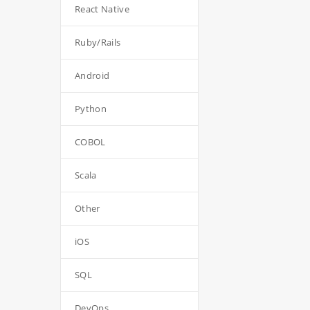
React Native
Ruby/Rails
Android
Python
COBOL
Scala
Other
iOS
SQL
DevOps