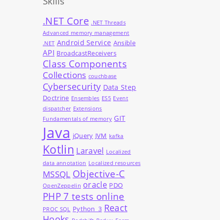
Skills
.NET Core
.NET Threads
Advanced memory management
Android Service
Ansible
.NET
API
BroadcastReceivers
Class Components
Collections
couchbase
Cybersecurity
Data Step
Doctrine
Ensembles
ES5
Event
dispatcher
Extensions
GIT
Fundamentals of memory
Java
jQuery
JVM
kafka
Kotlin
Laravel
Localized
data annotation
Localized resources
Objective-C
MSSQL
oracle
PDO
OpenZeppelin
PHP 7 tests online
React
Python_3
PROC SQL
Hooks