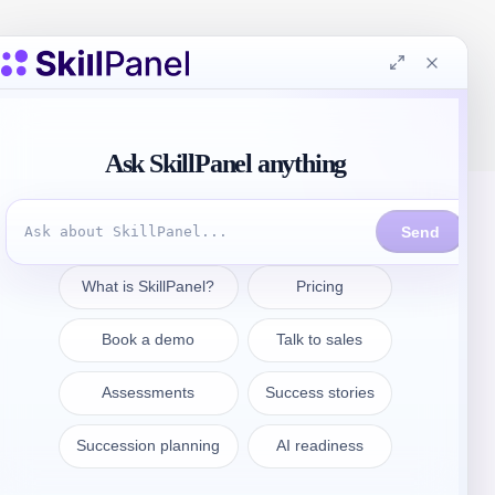
Prendre contact
sales@skillpanel.com
Adressez-vous au service des