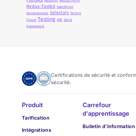
Redshift
Redux-Form
Redux-Toolkit
Salesforce
Selectors
development
Spring
Testing
Cloud
XXE
Zend
framework
Certifications de sécurité et confo
sécurité.
Produit
Carrefour
d'apprentissage
Tarification
Bulletin d'information
Intégrations