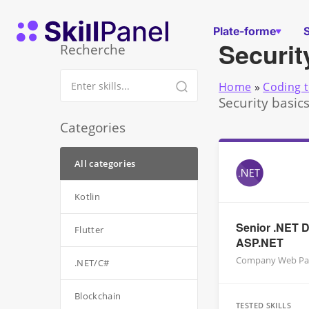
Skip to content
Page d'accueil de SkillPanel
Plate-forme
Securit
Recherche
Home
»
Coding t
Security basic
Categories
All categories
Kotlin
Senior .NET D
Flutter
ASP.NET
Company Web Pa
.NET/C#
Blockchain
TESTED SKILLS