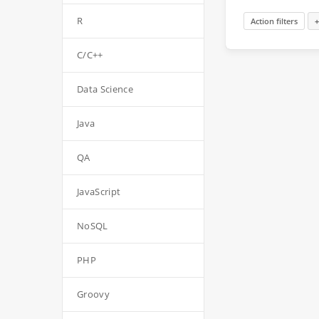
R
Action filters
+
C/C++
Data Science
Java
QA
JavaScript
NoSQL
PHP
Groovy