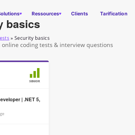
Solutions
Ressources
Clients
Tarification
y basics
ests
»
Security basics
s online coding tests & interview questions
SENIOR
eveloper | .NET 5,
ge