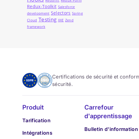
Redshift
Redux-Form
Redux-Toolkit
Salesforce
Selectors
development
Spring
Testing
Cloud
XXE
Zend
framework
Certifications de sécurité et confo
sécurité.
Produit
Carrefour
d'apprentissage
Tarification
Bulletin d'information
Intégrations