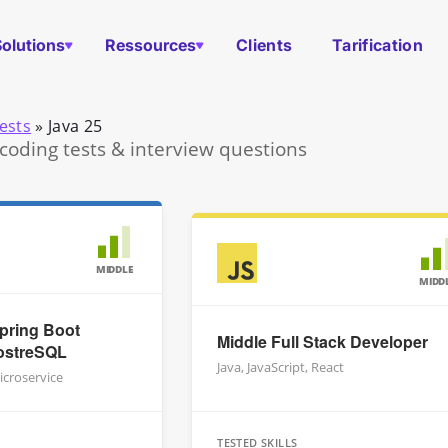
Solutions
Ressources
Clients
Tarification
ests
»
Java 25
 coding tests & interview questions
MIDDLE
MIDD
pring Boot
Middle Full Stack Developer
PostreSQL
Java, JavaScript, React
icroservice
TESTED SKILLS