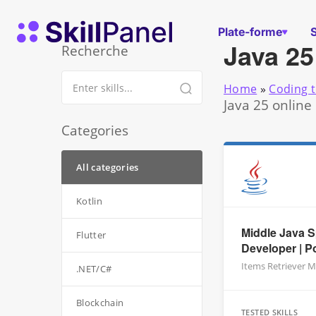
Skip to content
Page d'accueil de SkillPanel
Plate-forme
Java 25
Recherche
Home
»
Coding t
Java 25 online
Categories
All categories
Kotlin
Middle Java S
Flutter
Developer | 
Items Retriever M
.NET/C#
Blockchain
TESTED SKILLS