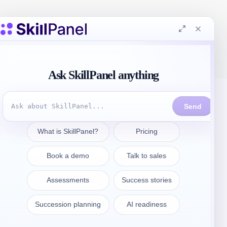
Prendre contact
sales@skillpanel.com
Adressez-vous au service des