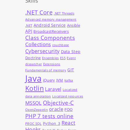
Skills
.NET Core
.NET Threads
Advanced memory management
Android Service
Ansible
.NET
API
BroadcastReceivers
Class Components
Collections
couchbase
Cybersecurity
Data Step
Doctrine
Ensembles
ES5
Event
dispatcher
Extensions
GIT
Fundamentals of memory
Java
jQuery
JVM
kafka
Kotlin
Laravel
Localized
data annotation
Localized resources
Objective-C
MSSQL
oracle
PDO
OpenZeppelin
PHP 7 tests online
React
Python_3
PROC SQL
Hooks