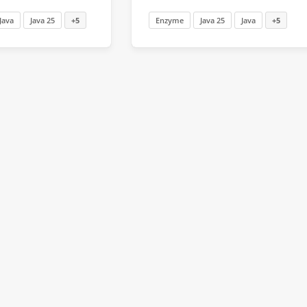
Java
Java 25
+5
Enzyme
Java 25
Java
+5