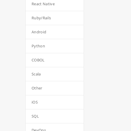
React Native
Ruby/Rails
Android
Python
COBOL
Scala
Other
iOS
SQL
DevOps