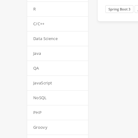
R
Spring Boot 3
C/C++
Data Science
Java
QA
JavaScript
NoSQL
PHP
Groovy