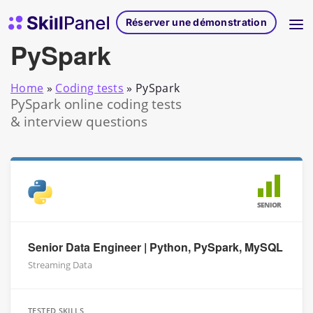
Skip to content
Page d'accueil de SkillPanel
Réserver une démonstration
PySpark
Home
»
Coding tests
»
PySpark
PySpark online coding tests
& interview questions
SENIOR
Senior Data Engineer | Python, PySpark, MySQL
Streaming Data
TESTED SKILLS