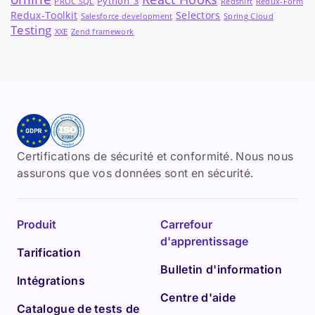
Python_3
PROC SQL
Redshift
Redux-Form
Redux-Toolkit
Selectors
Salesforce development
Spring Cloud
Testing
XXE
Zend framework
Certifications de sécurité et conformité. Nous nous
assurons que vos données sont en sécurité.
Produit
Carrefour
d'apprentissage
Tarification
Bulletin d'information
Intégrations
Centre d'aide
Catalogue de tests de