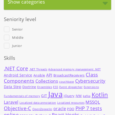
Show categories
Seniority level
Senior
Middle
Junior
Skills
.NET Core
.NET Threads
Advanced memory management .NET
Class
API
Android Service
Ansible
BroadcastReceivers
Components
Cybersecurity
Collections
couchbase
Data Step
Doctrine
Ensembles
ES5
Event dispatcher
Extensions
Java
Kotlin
GIT
jQuery
JVM
Fundamentals of memory
kafka
MSSQL
Laravel
Localized data annotation
Localized resources
Objective-C
PHP 7 tests
oracle
PDO
OpenZeppelin
online
React Hooks