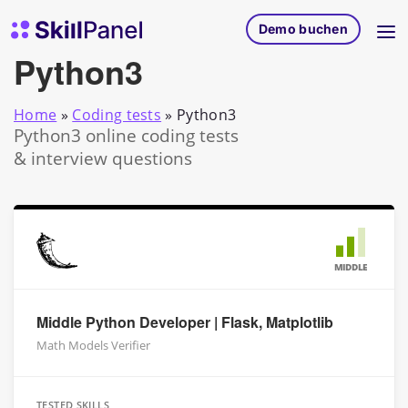
Zum Inhalt springen
SkillPanel Startseite
Demo buchen
Python3
Home
»
Coding tests
»
Python3
Python3 online coding tests
& interview questions
MIDDLE
Middle Python Developer | Flask, Matplotlib
Math Models Verifier
TESTED SKILLS