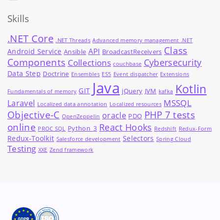
Skills
.NET Core
.NET Threads
Advanced memory management .NET
Class
API
Android Service
Ansible
BroadcastReceivers
Components
Cybersecurity
Collections
couchbase
Data Step
Doctrine
Ensembles
ES5
Event dispatcher
Extensions
Java
Kotlin
GIT
jQuery
JVM
Fundamentals of memory
kafka
MSSQL
Laravel
Localized data annotation
Localized resources
Objective-C
PHP 7 tests
oracle
PDO
OpenZeppelin
online
React Hooks
Python_3
PROC SQL
Redshift
Redux-Form
Redux-Toolkit
Selectors
Salesforce development
Spring Cloud
Testing
XXE
Zend framework